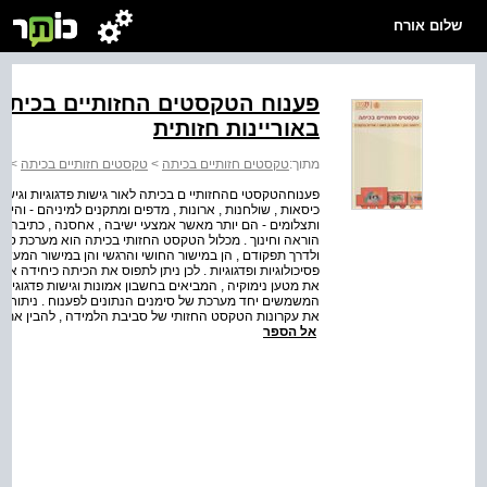
שלום אורח
פענוח הטקסטים החזותיים בכיתה ל
באוריינות חזותית
מתוך:
טקסטים חזותיים בכיתה
>
טקסטים חזותיים בכיתה
>
פרק 1: מצא תיא
פענוחהטקסטי םהחזותיי ם בכיתה לאור גישות פדגוגיות וגישות 
כיסאות , שולחנות , ארונות , מדפים ומתקנים למיניהם - והייצו
ותצלומים - הם יותר מאשר אמצעי ישיבה , אחסנה , כתיבה א
הוראה וחינוך . מכלול הטקסט החזותי בכיתה הוא מערכת סמיוט
ולדרך תפקודם , הן במישור החושי והרגשי והן במישור המעשי וה
פסיכולוגיות ופדגוגיות . לכן ניתן לתפוס את הכיתה כיחידה אק
את מטען נימוקיה , המביאים בחשבון אמונות וגישות פדגוגיות 
המשמשים יחד מערכת של סימנים הנתונים לפענוח . ניתוח הו
את עקרונות הטקסט החזותי של סביבת הלמידה , להבין את המש
אל הספר