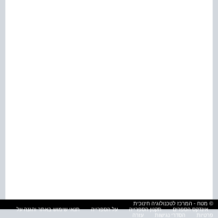
© מטח - המרכז לטכנולוגיה חינוכית
אינדקס הספרים
תקנון הספרייה
על הספרייה
תנאי שימוש באתר והגנה על
פרטיות
הסדרי נגישות
עזרה