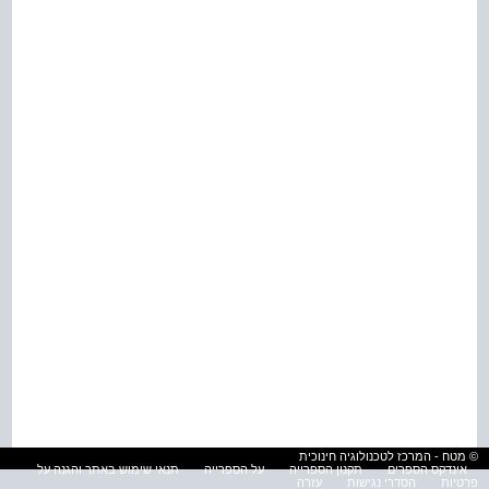
© מטח - המרכז לטכנולוגיה חינוכית
אינדקס הספרים
תקנון הספרייה
על הספרייה
תנאי שימוש באתר והגנה על
פרטיות
הסדרי נגישות
עזרה