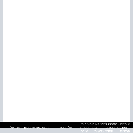
© מטח - המרכז לטכנולוגיה חינוכית
אינדקס הספרים
תקנון הספרייה
על הספרייה
תנאי שימוש באתר והגנה על
פרטיות
הסדרי נגישות
עזרה