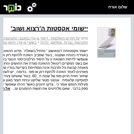
שלום אורח
יישומי אקסטזת ה'רצוא ושוב'
מתוך:
על החיים והאלמוות : דימויי גן-עדן כמעצבי התנהגות: נ
התנהגות: נצרות, אסלאם, יהדות
>
בשערי גן-עדן: חיסון נגד 
יישומי אקסטזתה 'רצואושוב ' נתחיל בשאלה : מדוע ההאזנה
באווירה נינוחה ושקטה , בעוד שסביב האזנה ללהקת רוק או 
שאפשר לדחות השוואה זו על היסוד הרלטיביסטי הנוצר בעטיו 
אם בשני המקרים ריטואל ההאזנה מגרה את החושים והרגש ,
מאותה קבוצת גיל ותרבות אינה מסתיימת בקריעת בגדיו של 
מאזינים לאחר האזנה ללהקת רוק או פופ . בדומה , יש לשאו
שחזור חווית הרוק-פופ של שנות 
למוסיקה קלאסית . אנטוני סטור שליקט וניתח חומר מגוון על
פעילות הנפש אומר כי : צדקו היוונים כאשר הניחו שאפשר ל
ספק בדבר , שאם מלהיטים את רגשות ההמונים ומ...
אל הס