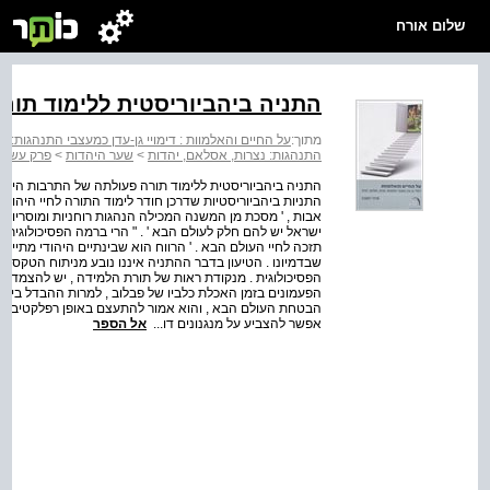
שלום אורח
התניה ביהביוריסטית ללימוד תור
מתוך:
על החיים והאלמוות : דימויי גן-עדן כמעצבי התנהגות: נ
התנהגות: נצרות, אסלאם, יהדות
>
שער היהדות
>
פרק עשירי:
התניה ביהביוריסטית ללימוד תורה פעולתה של התרבות היהוד
התניות ביהביוריסטיות שדרכן חודר לימוד התורה לחיי היהודי
אבות , ' מסכת מן המשנה המכילה הנהגות רוחניות ומוסריות .
ישראל יש להם חלק לעולם הבא ' . " הרי ברמה הפסיכולוגית 
תזכה לחיי העולם הבא . ' הרווח הוא שבינתיים היהודי מתיי
שבדמיונו . הטיעון בדבר ההתניה איננו נובע מניתוח הטקסט
הפסיכולוגית . מנקודת ראות של תורת הלמידה , יש להצמדת 
הפעמונים בזמן האכלת כלביו של פבלוב , למרות ההבדל בין הע
הבטחת העולם הבא , והוא אמור להתעצם באופן רפלקטיבי . למ
אפשר להצביע על מנגנונים דו...
אל הספר