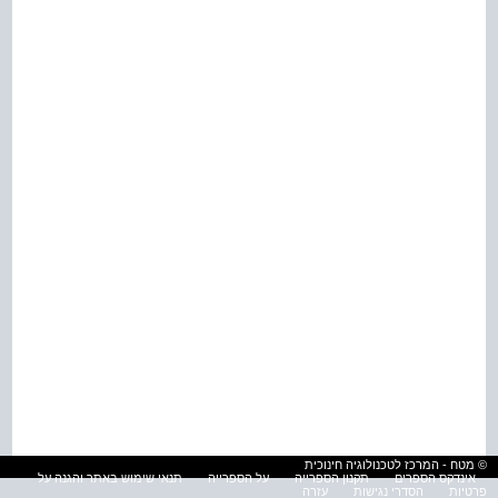
© מטח - המרכז לטכנולוגיה חינוכית
אינדקס הספרים
תקנון הספרייה
על הספרייה
תנאי שימוש באתר והגנה על
פרטיות
הסדרי נגישות
עזרה