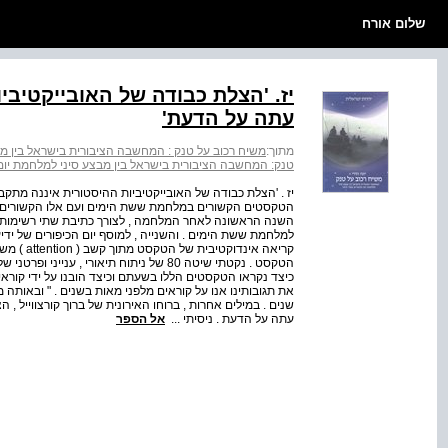
שלום אורח
יז. 'הצלת כבודה של האובייקטיב
עתה על הדעת'
מתוך:
משיח רכוב על טנק : המחשבה הציבורית בישראל בין מבצע סינ
טנק: המחשבה הציבורית בישראל בין מבצע סיני למלחמת יום הכיפורים‭‬
יז . 'הצלת כבודה של האובייקטיביות ההיסטורית איננה מת
הטקסטים הקשורים במלחמת ששת הימים ועם אלו הקשורים ב
השנה הראשונה לאחר המלחמה , לצורך כתיבת שתי רשימות 
למלחמת ששת הימים . והשנייה , למוסף יום הכיפורים של יד
קריאה אינ
הטקסט . נקטתי שיטה 80 של ניתוח תיאורי , 
כיצד נקראו הטקסטים הללו בשעתם וכיצד הובנו על ידי קוראיהם
את תגובותינו אנו על קוראים מלפני מאות בשנים . " ובאותה מ
שנים . במילים אחרות , ברוחו האירונית של ברוך קורצווייל 
עתה על הדעת . ניסיתי ...
אל הספר