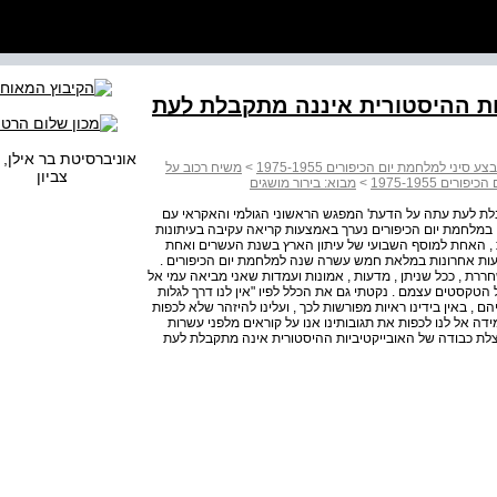
יות ההיסטורית איננה מתקבלת לעת
אוניברסיטת בר אילן, 
י למלחמת יום הכיפורים 1975-1955
>
משיח רכוב על
צביון
1975-1955 
>
מבוא: בירור מושגים
קבלת לעת עתה על הדעת' המפגש הראשוני הגולמי והאקראי עם
מלחמת יום הכיפורים נערך באמצעות קריאה עקיבה בעיתונות
, האחת למוסף השבועי של עיתון הארץ בשנת העשרים ואחת
יעות אחרונות במלאת חמש עשרה שנה למלחמת יום הכיפורים .
דוקטיבית של הטקסט מתוך קשב ( attention ) משחררת , ככל שניתן , מדעות , אמונות ועמדות שאני מביאה עמי אל
ענייני ופרטני של הטקסטים עצמם . נקטתי גם את הכלל לפיו "אין לנו דרך לגלות
 , באין בידינו ראיות מפורשות לכך , ועלינו להיזהר שלא לכפות
ידה אל לנו לכפות את תגובותינו אנו על קוראים מלפני עשרות
, הצלת כבודה של האובייקטיביות ההיסטורית אינה מתקבלת לעת