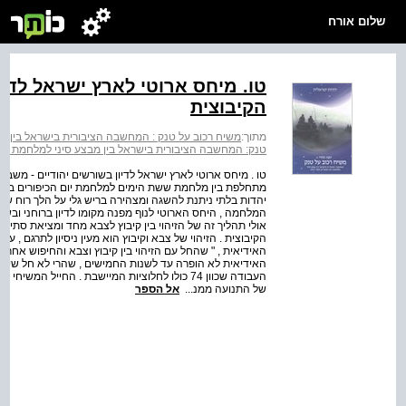
שלום אורח
טו. מיחס ארוטי לארץ ישראל לדיו
הקיבוצית
מתוך:
משיח רכוב על טנק : המחשבה הציבורית בישראל בין מבצע סינ
טנק: המחשבה הציבורית בישראל בין מבצע סיני למלחמת יום הכיפורים‭‬
טו . מיחס ארוטי לארץ ישראל לדיון בשורשים יהודיים - מ
מתחלפת בין מלחמת ששת הימים למלחמת יום הכיפורים בהתבט
יהדות בלתי ניתנת להשגה ומצהירה בריש גלי על הלך רוח של
המלחמה , היחס הארוטי לנוף מפנה מקומו לדיון ברוחני ובשור
אולי תהליך זה של הזיהוי בין קיבוץ לצבא מחד ומציאת סתיר
הקיבוצית . הזיהוי של צבא וקיבוץ הוא מעין ניסיון לתרגם , ע
האידיאית , " שהחל עם הזיהוי בין קיבוץ וצבא והחיפוש אחר י
האידיאית לא הופרה עד לשנות החמישים , שהרי לא חל שינו
העבודה שכוון 74 כולו לחלוציות המיישבת . החייל 
של התנועה ממנ...
אל הספר