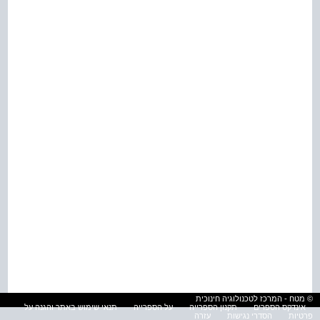
© מטח - המרכז לטכנולוגיה חינוכית
אינדקס הספרים
תקנון הספרייה
על הספרייה
תנאי שימוש באתר והגנה על
פרטיות
הסדרי נגישות
עזרה