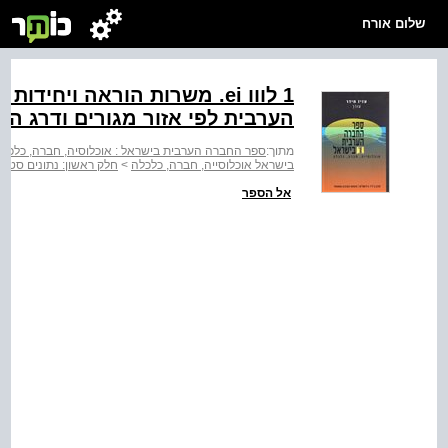
שלום אורח
1 לווו ‭.ei‬ משרות הוראה וי
הערבית לפי אזור מגורים ודרג היגון: ‭2002/3‬ (ה
מתוך:
ספר החברה הערבית בישראל : אוכלוסיה, חברה, כלכלה 
בישראל אוכלוסייה, חברה, כלכלה
>
חלק ראשון: נתונים סטטי
אל הספר