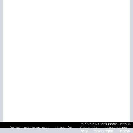
© מטח - המרכז לטכנולוגיה חינוכית
אינדקס הספרים
תקנון הספרייה
על הספרייה
תנאי שימוש באתר והגנה על
פרטיות
הסדרי נגישות
עזרה