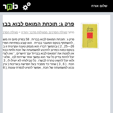
שלום אורח
פרק ג: תוכחת המואס לבוא בברי
מתוך:
מגילת הסרכים: ממגילות מדבר יהודה
>
מגילת הסרכים 
פרק ג : תוכחת המואס לבוא בב
, להשתתף בטקס המעבר בברית . הוא קובע בפתיחת הפרק ש'כול
26—25 , 2 ) ובהמשך דבריו הוא מנמק טענה עקרונית
נכנע למשמעתה של הכת , אפשר להגיע לכפרת עוונות ;( 8—6 , 3 ) ורק מי שנכנע ל'חוקי אל' של ...