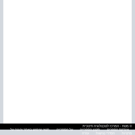
© מטח - המרכז לטכנולוגיה חינוכית
אינדקס הספרים
תקנון הספרייה
על הספרייה
תנאי שימוש באתר והגנה על
פרטיות
הסדרי נגישות
עזרה