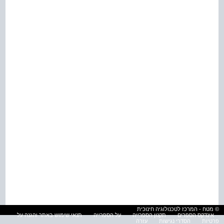
© מטח - המרכז לטכנולוגיה חינוכית
אינדקס הספרים
תקנון הספרייה
על הספרייה
תנאי שימוש באתר והגנה על
פרטיות
הסדרי נגישות
עזרה