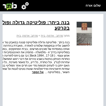
שלום אורח
בנה ביתך: פוליטיקה גדולה ופול
בקרקע
מתוך:
מרחב : אדמה, בית
>
מרחב: אדמה, בית
בנה ביתך : פוליטיקה גדולה ופוליטיקה קטנה במאבק נגד אפלי
לחשוב עליה ובמקומות שלמדנו לאתרה , מאבדת בהדרגה מתו
אותה במוסדות של סוכנים מורשים ; בבית המחוקקים , במפלגו
בפוליטיקה בדרך זו - מלמעלה - מחמיץ את האינטנסיביות ש
ארגון עצמי . ( Beck 1994 , 17-18 
כותרות העיתון בוחנות בשבע עיניים את דבר ראש הממשלה , א
עתירות לבג"ץ . וכל כותרת , כל דיון , כל מאמר מערכת , כל 
האם ייתכן כי לעתים תכופות מדי אנו תרים אחר הפוליטי במקום
עמדות תיאורטיות ואידיאולוגיות שונות נוטים לענות על שאלה ז
השאר , בפוליטיקה ...
אל הספר