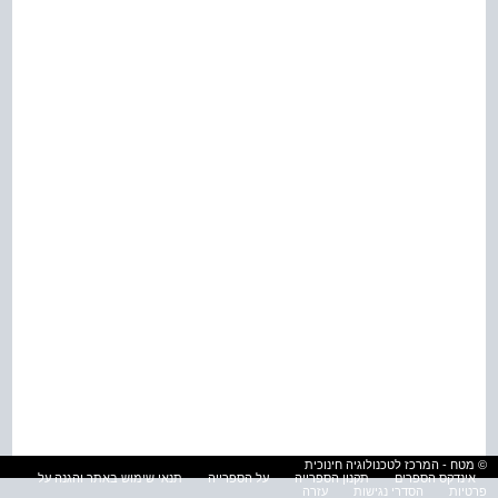
© מטח - המרכז לטכנולוגיה חינוכית
אינדקס הספרים
תקנון הספרייה
על הספרייה
תנאי שימוש באתר והגנה על
פרטיות
הסדרי נגישות
עזרה