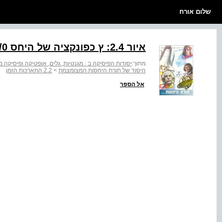
שלום אורח
איור ‭:2.4‬ ץ כפונקציה של היחס ‭(7= 1A/T^) , /3 = "/0‬
מתוך:
יסודות הפיסיקה ב : מגנטיות, גלים, אופטיקה ופיסיקה מודרנית - יחי
היסוד של תורת היחסות המצומצמת
>
2.2 התארכות הזמן
אל הספר