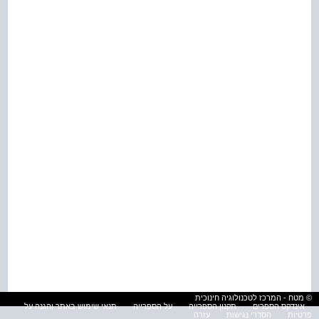
© מטח - המרכז לטכנולוגיה חינוכית
אינדקס הספרים
תקנון הספרייה
על הספרייה
תנאי שימוש באתר והגנה על
פרטיות
הסדרי נגישות
עזרה