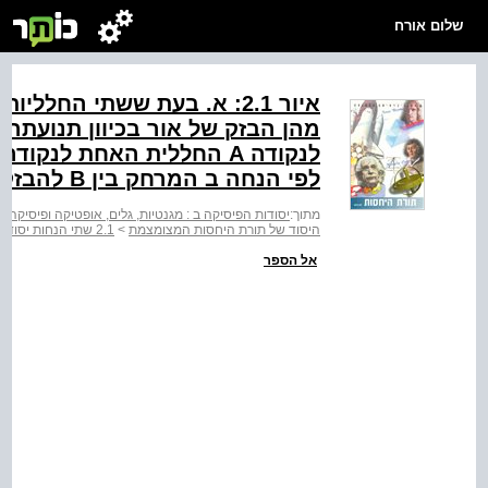
שלום אורח
איור ‭:2.1‬ א. בעת ששתי החל
מהן הבזק של אור בכיוון תנועתה.
לפי הנחה ב המרחק בין B להבזק שווה למרחק בין C להבזק.
מתוך:
יסודות הפיסיקה ב : מגנטיות, גלים, אופטיקה ופיסיקה מודרנית - יחי
היסוד של תורת היחסות המצומצמת
>
2.1 שתי הנחות יסוד
אל הספר