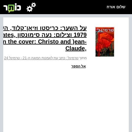
שלום אורח
1979‬ וצי‭
on the cover: Christo and )ean-
Claude,‬
מתוך:
טרמינל : כתב עת לאמנות המאה ה-21 - טרמינל 24
>
ט
אל הספר