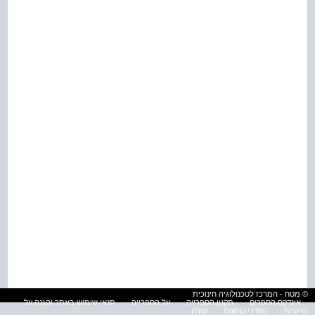
© מטח - המרכז לטכנולוגיה חינוכית
אינדקס הספרים
תקנון הספרייה
על הספרייה
תנאי שימוש באתר והגנה על
פרטיות
הסדרי נגישות
עזרה