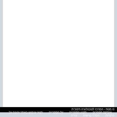
© מטח - המרכז לטכנולוגיה חינוכית
אינדקס הספרים
תקנון הספרייה
על הספרייה
תנאי שימוש באתר והגנה על
פרטיות
הסדרי נגישות
עזרה