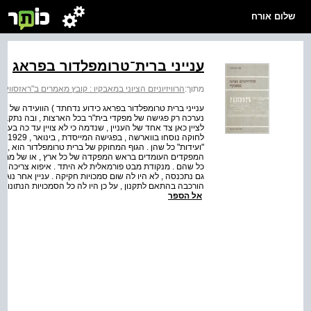
שלום אורח
ענייני ברית־טרומפלדור בפראג
מתוך:
הרוויזיוניזם הציוני במאבקיו : קובץ מאמרים ב"ראזסווייט" לשנים 
ענייני ברית טרומפלדור בפראג כידוע נדחתד ) הוועידה של ב
נערכה רק פגישה של מפקדי בית"ר בכל הארצות , ובה נתקבל
לציין כאן צד אחד של העניין , שנדמה כי לא צויין עד כה בעית
לחוק
"ועידות" כל שהן . הגוף המחוקק של ברית טרומפלדור הוא , לפ
המפקדים העומדים בראש המפקדה של כל ארץ , או של ממלאי
כל שהם . מנקודת מבט פורמאלית לא היתד . איפוא צריכה לה
הורכבה בהתאם לתקנון , על כן היו לה כל הסמכויות הנתונות לג
אל הספר