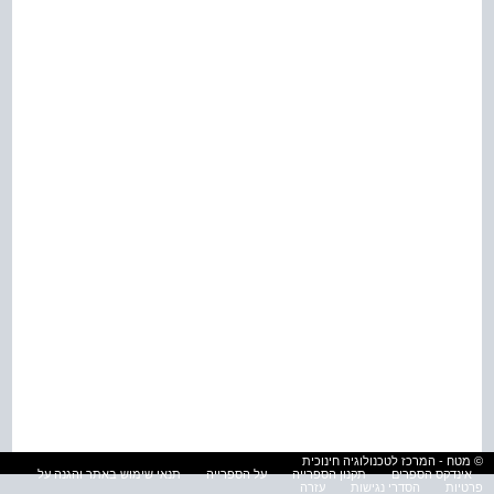
© מטח - המרכז לטכנולוגיה חינוכית
אינדקס הספרים
תקנון הספרייה
על הספרייה
תנאי שימוש באתר והגנה על
פרטיות
הסדרי נגישות
עזרה