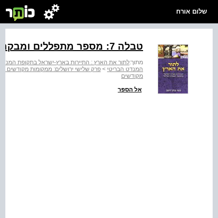
שלום אורח
טבלה ‭:7‬ מספר מתפללים ומבקרים בכותל, תש"ב-תש"ז
מתוך:
לתור את הארץ : התיירות בארץ-ישראל בתקופת המנדט 948-1917
המנדט הבריטי
>
פרק שלישי ירושלים: ממקומות מקודשים לאת
מקודשים
אל הספר