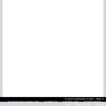
© מטח - המרכז לטכנולוגיה חינוכית
אינדקס הספרים
תקנון הספרייה
על הספרייה
תנאי שימוש באתר והגנה על
פרטיות
הסדרי נגישות
עזרה