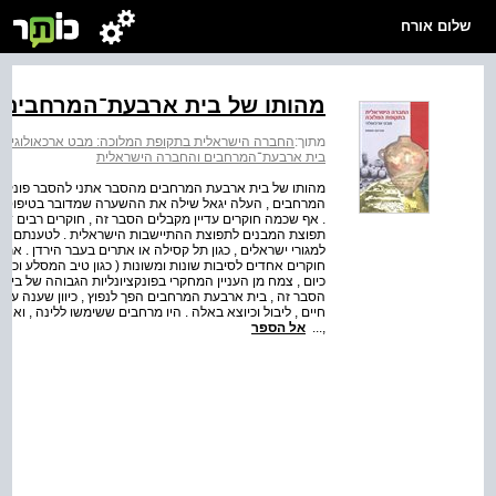
שלום אורח
מהותו של בית ארבעת־המרחבים
מתוך:
החברה הישראלית בתקופת המלוכה: מבט ארכאולוגי
>
בית ארבעת־המרחבים והחברה הישראלית
מהותו של בית ארבעת המרחבים מהסבר אתני להסבר פונקציונ
המרחבים , העלה יגאל שילה את ההשערה שמדובר בטיפוס בית '
תפוצת המבנים לתפוצת ההתיישבות הישראלית . לטענתם , מב
למגורי ישראלים , כגון תל קסילה או אתרים בעבר הירדן . את
חוקרים אחדים לסיבות שונות ומשונות ( כגון טיב המסלע וכדומ
כיום , צמח מן העניין המחקרי בפונקציונליות הגבוהה של בית 
הסבר זה , בית ארבעת המרחבים הפך לנפוץ , כיוון שענה על 
חיים , ליבול וכיוצא באלה . היו מרחבים ששימשו ללינה , ואח
,...
אל הספר