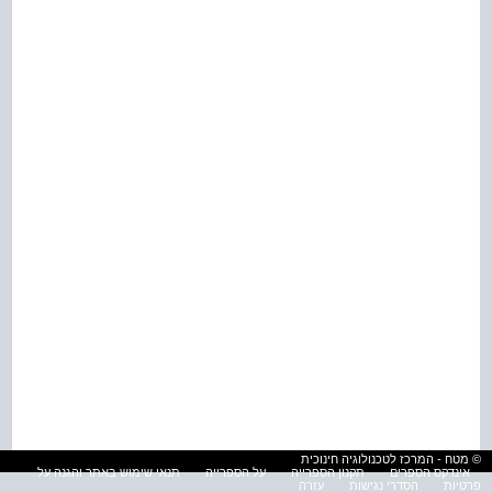
© מטח - המרכז לטכנולוגיה חינוכית
אינדקס הספרים
תקנון הספרייה
על הספרייה
תנאי שימוש באתר והגנה על
פרטיות
הסדרי נגישות
עזרה