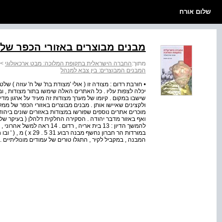
שלום אורח
מבנים מבוצרים באזורי הכפר של
מתוך:
החברה הישראלית בתקופת המלוכה: מבט ארכאולוגי
>
המבנים המבוצרים: בין צבא למנהל
• חורבת רדום : מצודה זו ( אולי 'מצודת בת' של ח' עוזה ) 
יכלה לצפות עליו . כל האתרים האלה שימשו בתור מצודות , ו
שישבו במקום . קיומו של מערך מצודות זה מעיד על ארגון מדי
ולקצינים שאיישו אותן . מבנים מבוצרים באזורי הכפר של ממ
מוכרים אתרים נוספים שפורשו במצודות באזורים שונים ביהודה 
ואף באזור מדבר יהודה . הסקירה החלקית דלהלן ( בעיקר של 
להמשך הדיון : 13 בית אריה , ר
במורדות הר חברון נ
המבנה , במקביל לקיר , התגלו טורים של עמודים מונוליתיים . 