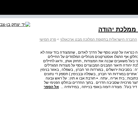
 ממלכת יהודה
החברה הישראלית בתקופת המלוכה מבט ארכאולגי
>
פרק חמישי
שלטה כנראה על קטע נוסף של הדרך לאדום , שהמצודה בזד עוזה לא
בחלקן אף התגלו אוסטרקונים מנהליים המלמדים על החיילים
ני בעל משאבים שבנה את המצודות , תחזק אותן , ודאג לחיילים
לכת יהודה תיאור המבנים המבוצרים נוסף על מצודות המגדלים
: בסביבות ירושלים , במורדות הר חברון , בשפלה , באזור בנימין
אתרים במורדות הר חברון , בשפלה ובבנימין ) תספק די נתונים
דום . 14 ראה למשל אהרוני , כתובות ; בית אריה , עתה . • חורבת אבו א תוין : על ראש גבעה
חשף מבנה רבוע 31 x 29 . 5 ) מ , ( ' ובו חצר מרכזית שסביבה חדרים . בתוך החדרים ובחלקו הפנימי של
דיר בע'ל : מצודה דומה באופי בנייתה , במידותיה ...
אל הספר