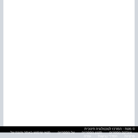
© מטח - המרכז לטכנולוגיה חינוכית
אינדקס הספרים
תקנון הספרייה
על הספרייה
תנאי שימוש באתר והגנה על
פרטיות
הסדרי נגישות
עזרה