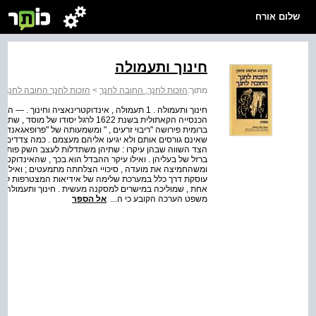
שלום אורח
חינוך ותעמולה
מתוך:
הזכות לחנך, החובה לחנך
>
הזכות לחנך החובה לחנך
>
ברומית פירושה "ריבוי זרעים , " ומשמעותה של "פרופאגאנדה" 
שאינם גורסים אותם ולא יגיעו אליהם מעצמם . כמה צדדים שו
הצד השווה שבהן עיקרו : שתיהן משתדלות לעצב השק פות ועמד
ברזל של בעליהן . ואילו עיקר ההבדל הוא בכך , שהאינדוקטר
ומשהחמיצה את מועדה , סיכויי הצלחתה מתמעטים ; ואילו הת
עוסקת דרך כלל במערכת שלימה של אידיאות המצטרפות לדוק
אחת , שמוליכה במישרים למסקנה מעשית . חינוך ותעמולה נחש
משפט הערכה הקובע כי ה...
אל הספר