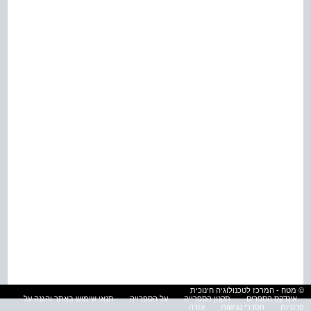
© מטח - המרכז לטכנולוגיה חינוכית
אינדקס הספרים
תקנון הספרייה
על הספרייה
תנאי שימוש באתר והגנה על
פרטיות
הסדרי נגישות
עזרה