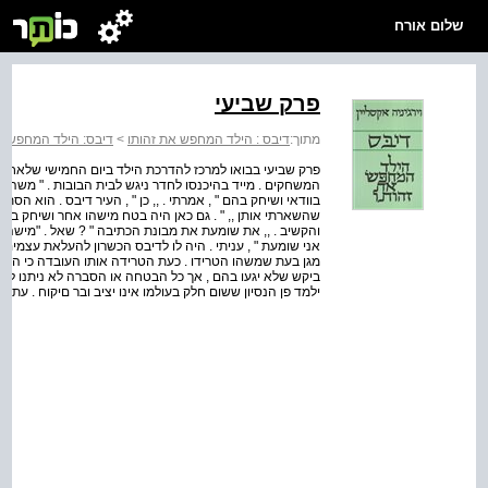
שלום אורח
פרק שביעי
מתוך:
דיבס : הילד המחפש את זהותו
>
דיבס: הילד המחפש א
פרק שביעי בבואו למרכז להדרכת הילד ביום החמישי שלאחר מכ
המשחקים . מייד בהיכנסו לחדר ניגש לבית הבובות . " משהו הש
בוודאי ושיחק בהם " , אמרתי . ,, כן " , העיר דיבס . הוא הסתו
שהשארתי אותן ,, " . גם כאן היה בטח מישהו אחר ושיחק בהן "
והקשיב . ,, את שומעת את מבונת הכתיבה " ? שאל . "מישהו ע
אני שומעת " , עניתי . היה לו לדיבס הכשרון להעלאת עצמים 
מגן בעת שמשהו הטרידו . כעת הטרידה אותו העובדה כי הצעצו
ביקש שלא יגעו בהם , אך כל הבטחה או הסברה לא ניתנו לו . 
ילמד פן הנסיון ששום חלק בעולמו אינו יציב ובר םיקוח . ע