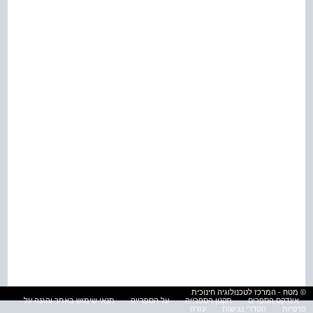
© מטח - המרכז לטכנולוגיה חינוכית
אינדקס הספרים
תקנון הספרייה
על הספרייה
תנאי שימוש באתר והגנה על
פרטיות
הסדרי נגישות
עזרה