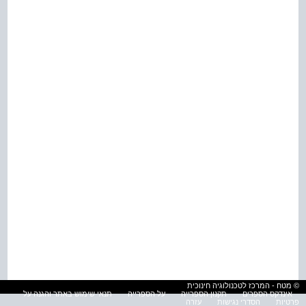
© מטח - המרכז לטכנולוגיה חינוכית
אינדקס הספרים
תקנון הספרייה
על הספרייה
תנאי שימוש באתר והגנה על
פרטיות
הסדרי נגישות
עזרה