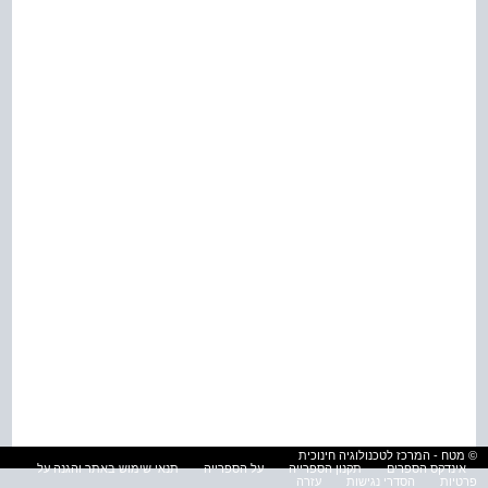
© מטח - המרכז לטכנולוגיה חינוכית
אינדקס הספרים
תקנון הספרייה
על הספרייה
תנאי שימוש באתר והגנה על
פרטיות
הסדרי נגישות
עזרה