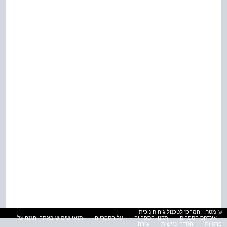
© מטח - המרכז לטכנולוגיה חינוכית
אינדקס הספרים
תקנון הספרייה
על הספרייה
תנאי שימוש באתר והגנה על
פרטיות
הסדרי נגישות
עזרה