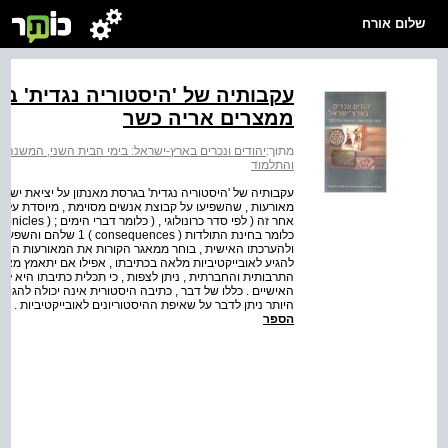
שלום אורח
עקבותיה של 'היסטוריה נגדית' ב
ממצרים אריה כשר
מתוך:
יהודים ונכרים בארץ-ישראל: בימי הבית השני, המשנה 
והתלמוד
עקבותיה של 'היסטוריה נגדית' בגרסת מאנתון על יציאת ישר
מאורעות , שהשפיעו על קבוצת אנשים מסוימת , מיוסדת על שנ
כלומר בחינת התולדות ( 
ולהערכתו האישית , בוחר ממאגר הקורות את המאורעות החשובי
להגיע לאובייקטיביות מלאה בכתיבתו , אפילו אם יתאמץ מאו
התרבותית והחברתית , ניתן לצפות , כי תכלית כתיבתו היא להע
האישיים . כללו של דבר , כתיבה היסטורית אינה יכולה להגיע
היותר ניתן לדבר על שאיפת ההיסטוריונים לאובייקטיביות . ואם 
הספר