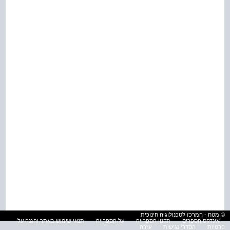
© מטח - המרכז לטכנולוגיה חינוכית
אינדקס הספרים
תקנון הספרייה
על הספרייה
תנאי שימוש באתר והגנה על
פרטיות
הסדרי נגישות
עזרה