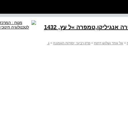
פרט מתוך ציור "יום הדין" מאת פרה אנגיליקו,טמפרה »ל עץ, 1432
>
אל אחד ושלוש דתות
>
פרק רביעי: יסודות האמונה
>
ג.