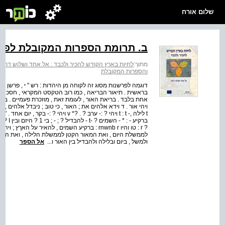
שלום אורח
ב. תרומת הספרות המקובלת לפר
מתוך:
לחיות בארץ הקודש להכיר ולכבד : אל אחד ושלוש דתות
והספרות המקובלת
דוגמה לפרשנות מסוג זה לקוחה מן היהדות : רש " י , פרשן 
בראשית . תיאור הבריאה , כמו רוב הטקסט המקראי , חסכני 
אחת בלבד . בריאת האור , לעומת זאת , מוזכרת פעמיים . בספ
t לילה ,- t : t ויהי ? :- ערב ? . ?* v ו
? r : טו והיו rnwnb r : ברקיע השמים , להאיר על
לממשלת היום , ואת המאור הקטן לממשלת הלילה , ואת הכוכבים
ולמשל , ביום ובלילה ולהבדיל בין האור ו...
אל הספר