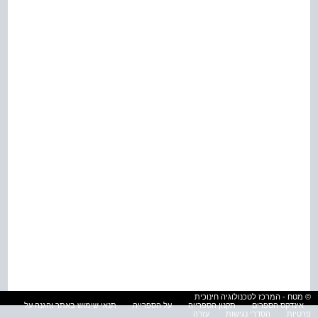
© מטח - המרכז לטכנולוגיה חינוכית
אינדקס הספרים
תקנון הספרייה
על הספרייה
תנאי שימוש באתר והגנה על
פרטיות
הסדרי נגישות
עזרה