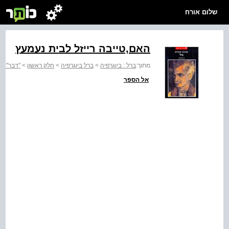
שלום אורח
האם,טייבה רייזל לבית נעמעץ
מתוך:
ברל : ביוגרפיה
>
ברל ביוגרפיה
>
חלק ראשון
>
"דבר" 1925
אל הספר