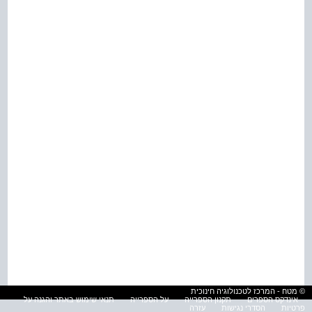
© מטח - המרכז לטכנולוגיה חינוכית
אינדקס הספרים
תקנון הספרייה
על הספרייה
תנאי שימוש באתר והגנה על
פרטיות
הסדרי נגישות
עזרה