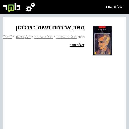
שלום אורח
האב,אברהם משה כצנלסון
מתוך:
ברל : ביוגרפיה
>
ברל ביוגרפיה
>
חלק ראשון
>
"דבר" 1925
אל הספר