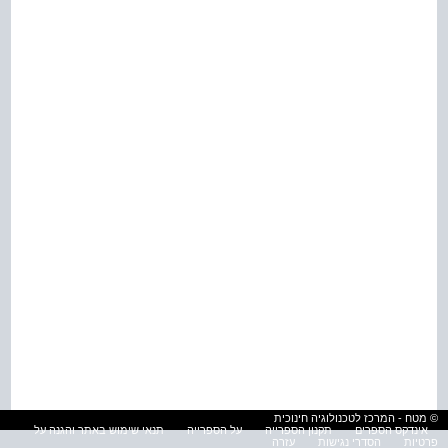
© מטח - המרכז לטכנולוגיה חינוכית
אינדקס הספרים
תקנון הספרייה
על הספרייה
תנאי שימוש באתר והגנה על
פרטיות
הסדרי נגישות
עזרה