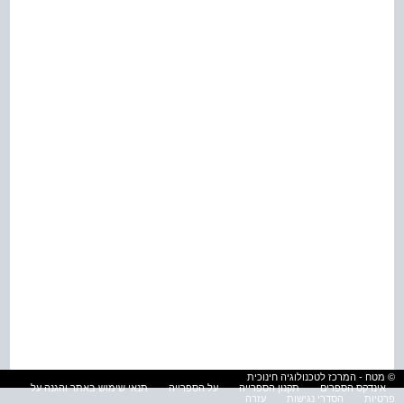
© מטח - המרכז לטכנולוגיה חינוכית
אינדקס הספרים
תקנון הספרייה
על הספרייה
תנאי שימוש באתר והגנה על
פרטיות
הסדרי נגישות
עזרה