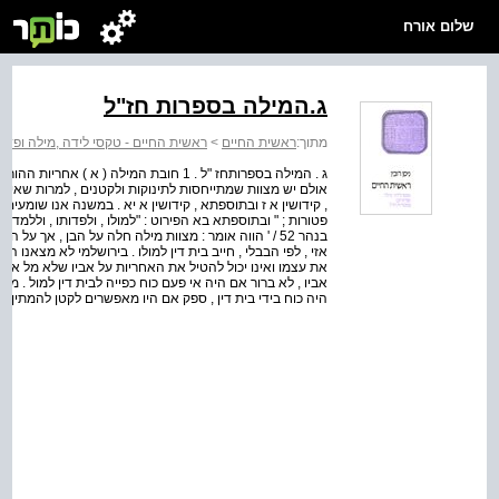
שלום אורח
ג.המילה בספרות חז"ל
מתוך:
ראשית החיים
>
ראשית החיים - טקסי לידה ,מילה ופדיון
ג . המילה בספרותחז "ל . 1 חובת המילה ( 
אולם יש מצוות שמתייחסות לתינוקות ולקטנים , למרות שאינם
, קידושין א ז ובתוספתא , קידושין א יא . במשנה אנו שומעים 
פטורות ; " ובתוספתא בא הפירוט : "למולו , ולפדותו , וללמדו 
בנהר 52 / ' הווה אומר : מצוות מילה חלה על הבן , אך על
אזי , לפי הבבלי , חייב בית דין למולו . בירושלמי לא מצאנו הטל
את עצמו ואינו יכול להטיל את האחריות על אביו שלא מל אותו
אביו , לא ברור אם היה אי פעם כוח כפייה לבית דין למול . מילה
היה כוח בידי בית דין , ספק אם היו מאפשרים לקטן להמתין ע