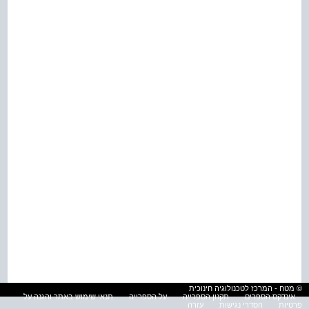
© מטח - המרכז לטכנולוגיה חינוכית
אינדקס הספרים
תקנון הספרייה
על הספרייה
תנאי שימוש באתר והגנה על
פרטיות
הסדרי נגישות
עזרה