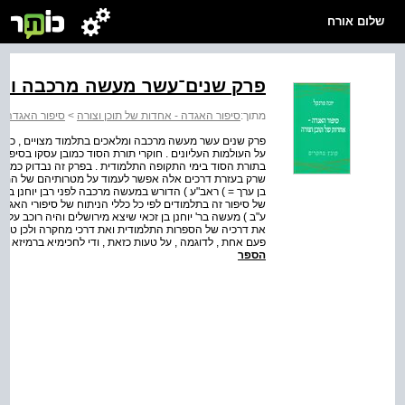
שלום אורח
פרק שנים־עשר מעשה מרכבה ומ
מתוך:
סיפור האגדה - אחדות של תוכן וצורה
>
סיפור האגדה - 
פרק שנים עשר מעשה מרכבה ומלאכים בתלמוד מצויים , כידו
על העולמות העליונים . חוקרי תורת הסוד כמובן עסקו בסיפור
בתורת הסוד בימי התקופה התלמודית . בפרק זה נבדוק כמה 
שרק בעזרת דרכים אלה אפשר לעמוד על מטרותיהם של המספרי
בן ערך = ) ראב"ע ) הדורש במעשה מרכבה לפני רבן יוחנן בן ז
את דרכיה של הספרות התלמודית ואת דרכי מחקרה ולכן טעו ב
פעם אחת , לדוגמה , על טעות כזאת , ודי לחכימיא ברמיזא . . 2 עיינו בניתוחו ובניתוח מקבילותיו אצל אורבך , המסורות...
הספר