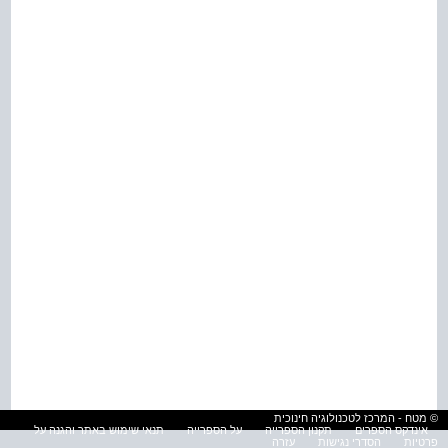
© מטח - המרכז לטכנולוגיה חינוכית
אינדקס הספרים
תקנון הספרייה
על הספרייה
תנאי שימוש באתר והגנה על
פרטיות
הסדרי נגישות
עזרה