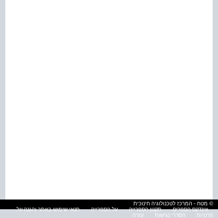
© מטח - המרכז לטכנולוגיה חינוכית
אינדקס הספרים
תקנון הספרייה
על הספרייה
תנאי שימוש באתר והגנה על
פרטיות
הסדרי נגישות
עזרה