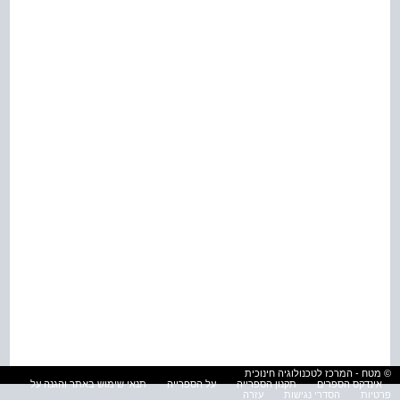
© מטח - המרכז לטכנולוגיה חינוכית
אינדקס הספרים
תקנון הספרייה
על הספרייה
תנאי שימוש באתר והגנה על
פרטיות
הסדרי נגישות
עזרה