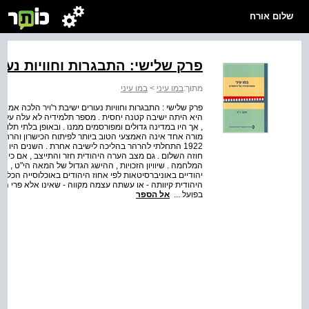
שלום אורח
פרק שלישי: התבגרות וחוויות נעו
מתוך:
במו עיני
>
במו עיני
פרק שלישי : התבגרות וחוויות נעורים ישיבת ר'ויר הלכה אמ
היא היתה ישיבה קטנה יחסית . מספר תלמידיה לא עלה על 
, אך היו במדינה גדולים ומפורסמים ממנו . ובאופן בלתי תלוי
מורה אחד אינה האמצעי הטוב ביותר לפיתוח הכישרון והרחבת הד
1922 התחלתי להרהר בהליכה לישיבה אחרת . השנים היו 
חוזה השלום . גם מצב הערה היהודית חזר והתייצב , אם כי 
המלחמה . שיוויון הזכויות , ההישג הגדול של המאה הי"ט , 
יהודיים באוניברסיטאות לפי אחוז היהודים באוכלוסייה הכללית
היהודית קיוותה - או עשתה עצמה מקווה - שאינו אלא פרי 
בפועל ...
אל הספר