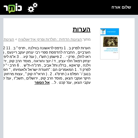
שלום אורח
הערות
מתוך:
הציונות הדתית : תולדות ופרקי אידיאולוגיה
>
הצינות הד
וילנה , קראקא , ברל
לפרק ד . 1 המאמרים הם : "תעודת ישראל ולאומיותו , " ה
עקבי הצאן , עמ' קכט . ל...
אל הספר