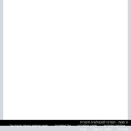
© מטח - המרכז לטכנולוגיה חינוכית
אינדקס הספרים
תקנון הספרייה
על הספרייה
תנאי שימוש באתר והגנה על
פרטיות
הסדרי נגישות
עזרה