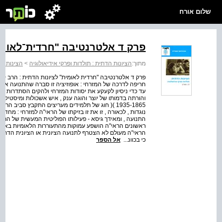
שלום אורח
פרק ד אלטרנטיבה "חרדית־לאומית
מתוך:
הציונות הדתית : תולדות ופרקי אידיאולוגיה
>
הצינות הד
פרק ד אלטרנטיבה "חרדית לאומית" לציונות הדתית : הרב ק
חריפה לדרכה של המזרחי : אופוזיציה זו סברה שהתנועה אינ
עד כדי ניסיון לקעקע את יסודות המזרחי ולהקים הסתדרות צי
והורתה בדמותו של יוצר והוגה ענק , איש אשכולות ומיסטיקן מ
1935-1865 )( חוג של תלמידים מעריצים התקבץ סביב ה
נוגדות , לכאורה , זו את זו בזיקתו של הראי"ה למזרחי : מחד 
התנועה , ומאידך גיסא - פעילותו הפוליטית המעשית של הר
ראשונים הראי"ה הושפע עמוקות מהתעוררות הלאומיות באירופ
הראי"ה מעולם לא הצטרף לתנועה הציונית או הציונית הדתית לא
כי בכוונ...
אל הספר