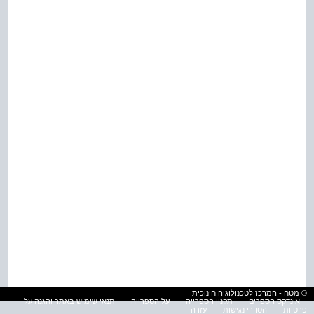
© מטח - המרכז לטכנולוגיה חינוכית
אינדקס הספרים
תקנון הספרייה
על הספרייה
תנאי שימוש באתר והגנה על
פרטיות
הסדרי נגישות
עזרה