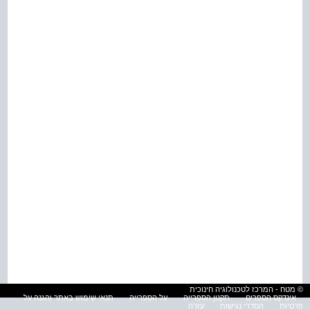
© מטח - המרכז לטכנולוגיה חינוכית
אינדקס הספרים
תקנון הספרייה
על הספרייה
תנאי שימוש באתר והגנה על
פרטיות
הסדרי נגישות
עזרה