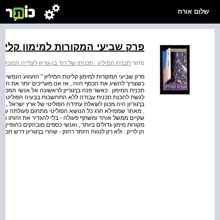
שלום אורח
פרק שביעי המקורות למימון קליטת
מתוך:
תכנית המיליון : תכניתו של דוד בן-גוריון לעלייה המונית בשנים 1942
פרק שביעי המקורות למימון קליטת המיליון " הזעזוע הנפשי בא
כשצריך להשיג את הכסף הזה , אז אנו מעריכים יותר את הקוש
תכנית המימון . כאשר פנה בךגוריון לראשונה אל אנשי המכון ל
לגשת להכנת תכנית עבודה ללא התחשבות בבעיה הפוליטית או ב
בךגוריון היה מכוון לשאלת עתידה הפוליטי של ארץ ישראל , ש
. מאחר שממילא חרג כל הנושא הפוליטי מתחום פעולתה של הו
שקיים ממשל אוהד ומשתף פעולה - בלי להגדיר את זהותו ואת
מקורות מימון גדולים ביותר , ואנשי כספים מובהקים כהופיין ,
הן לריק . ולא רק לטווח היותר רחוק - שהרי בךגוריון דרש תכ