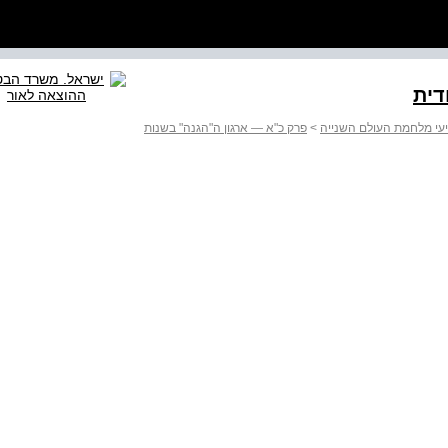
דית
עי מלחמת העולם השנייה
>
פרק כ"א — ארגון ה"הגנה" בשנות