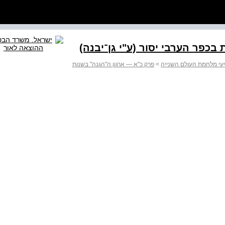
 בכפר הערבי יסור (ע"י גן־יבנה)
עי מלחמת העולם השנייה
>
פרק כ"א — ארגון ה"הגנה" בשנות