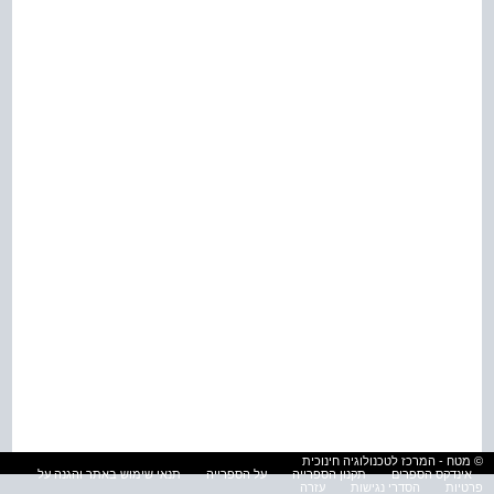
© מטח - המרכז לטכנולוגיה חינוכית
אינדקס הספרים
תקנון הספרייה
על הספרייה
תנאי שימוש באתר והגנה על
פרטיות
הסדרי נגישות
עזרה