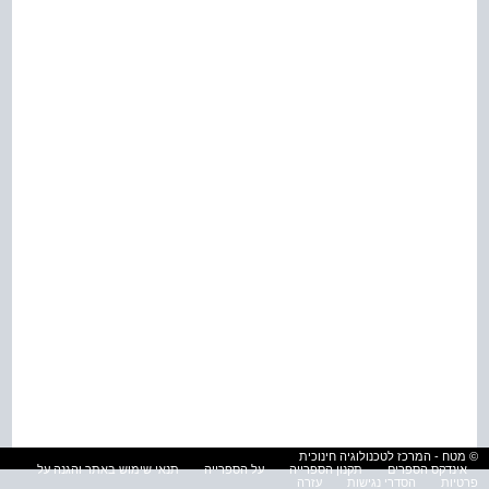
© מטח - המרכז לטכנולוגיה חינוכית
אינדקס הספרים
תקנון הספרייה
על הספרייה
תנאי שימוש באתר והגנה על
פרטיות
הסדרי נגישות
עזרה