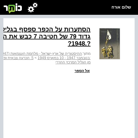
שלום אורח
הסתערות על הכפר ספסף בגליל ה
גדוד 79 של חטיבה
?.1948?
מתוך:
ההיסטוריה של ארץ-ישראל - מלחמת העצמאות (1947 - 1949)
:בנובמבר 1947 - 10 במארס 1949
>
5. הכרעה צבאית ופשרה מדינית
מן הגליל המרכזי ההררי
אל הספר