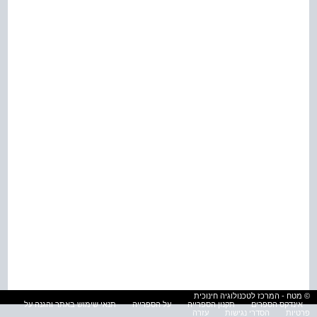
© מטח - המרכז לטכנולוגיה חינוכית
אינדקס הספרים
תקנון הספרייה
על הספרייה
תנאי שימוש באתר והגנה על
פרטיות
הסדרי נגישות
עזרה