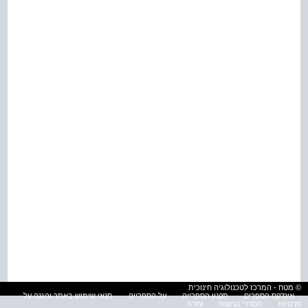
© מטח - המרכז לטכנולוגיה חינוכית
אינדקס הספרים
תקנון הספרייה
על הספרייה
תנאי שימוש באתר והגנה על
פרטיות
הסדרי נגישות
עזרה