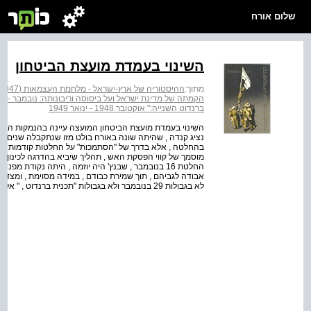
שלום אורח
השינוי בעמדת מועצת הביטחון
מתוך:
ההיסטוריה של ארץ-ישראל - מלחמת העצמאות (1947 - 1949)
הקמתה של מדינת ישראל ועל ביסוסה וריבונותה: נובמבר — 1947 דצמבר 1949
ברנדוט השנייה:" אוקטובר 1948 - ינואר 1949
בהחלטה , אלא בדרך של "הסתמכות" על החלטות קודמות , וב
החלטת 16 בנובמבר , שבנץ' היה יוזמה , היתה נקוד
אבודה לגביהם , תוך שמירת כבודם , במידה מסוימת , ומצד אח
לא בגבולות 29 בנובמבר ולא בגבולות "תכנית ברנדוט , " אלא בקווים שעוצבו במאבק צבאי .