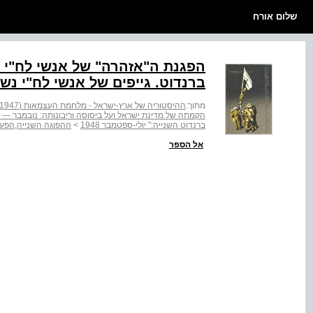
שלום אורח
ברנדוט. גייפים של אנשי לח"י נש
מתוך:
ההיסטוריה של ארץ-ישראל - מלחמת העצמאות (1947 - 1949)
הקמתה של מדינת ישראל ועל ביסוסה וריבונותה: נובמבר — 1947 דצמבר 1949
ברנדוט השנייה:" יולי-ספטמבר 1948
>
ההפוגה השנייה,הפעי
אל הספר