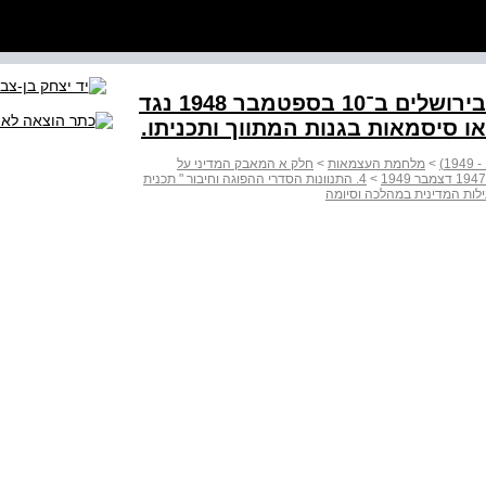
הפגנת ה"אזהרה" של אנשי לח"י בירושלים ב־10 בספטמבר 1948 נגד
או סיסמאות בגנות המתווך ותכניתו.
>
מלחמת העצמאות
>
חלק א המאבק המדיני על
>
4. התנוונות הסדרי ההפוגה וחיבור " תכנית
לות המדינית במהלכה וסיומה