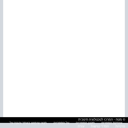
© מטח - המרכז לטכנולוגיה חינוכית
אינדקס הספרים
תקנון הספרייה
על הספרייה
תנאי שימוש באתר והגנה על
פרטיות
הסדרי נגישות
עזרה