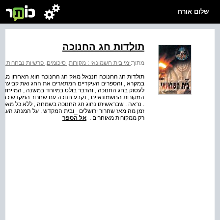
שלום אורח
תולדות חג החנוכה
מתוך:
ימי בית חשמונאי : מקורות, סיכומים, פרשיות נבחרות וח
תולדות חג החנוכה חננאל מאק חג החנוכה הוא האחרון מבין 
במקרא , והספרים העיקריים המתארים את החג ואת קביעתו הם
לעסוק בחג החנוכה , והדבר בולט במיוחד במשנה , המייחדת 
המקורות החשמונאיים , נקבע חנוכה עם שחרור המקדש כחג לדו
. נראה . שבראשיתו נחוג חג החנוכה בשמחה , ללא כל מאפיי
זמן מה מאז שחרור ירושלים _ובית המקדש . על המנהג העיקרי
רק ממקורות מאוחרים .
אל הספר