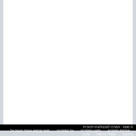
© מטח - המרכז לטכנולוגיה חינוכית
אינדקס הספרים
תקנון הספרייה
על הספרייה
תנאי שימוש באתר והגנה על
פרטיות
הסדרי נגישות
עזרה