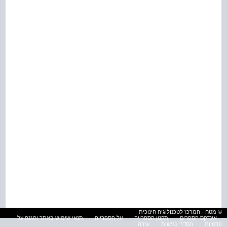
© מטח - המרכז לטכנולוגיה חינוכית
אינדקס הספרים
תקנון הספרייה
על הספרייה
תנאי שימוש באתר והגנה על
פרטיות
הסדרי נגישות
עזרה