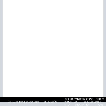
© מטח - המרכז לטכנולוגיה חינוכית
אינדקס הספרים
תקנון הספרייה
על הספרייה
תנאי שימוש באתר והגנה על
פרטיות
הסדרי נגישות
עזרה