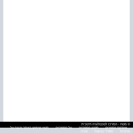
© מטח - המרכז לטכנולוגיה חינוכית
אינדקס הספרים
תקנון הספרייה
על הספרייה
תנאי שימוש באתר והגנה על
פרטיות
הסדרי נגישות
עזרה