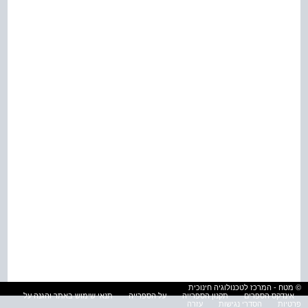
© מטח - המרכז לטכנולוגיה חינוכית
אינדקס הספרים
תקנון הספרייה
על הספרייה
תנאי שימוש באתר והגנה על
פרטיות
הסדרי נגישות
עזרה